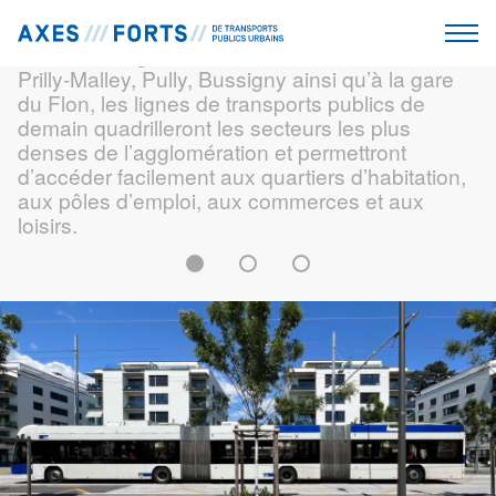
Les axes forts, un réseau connecté
Reliées aux gares CFF de Lausanne, Renens,
Prilly-Malley, Pully, Bussigny ainsi qu’à la gare
du Flon, les lignes de transports publics de
demain quadrilleront les secteurs les plus
denses de l’agglomération et permettront
d’accéder facilement aux quartiers d’habitation,
aux pôles d’emploi, aux commerces et aux
loisirs.