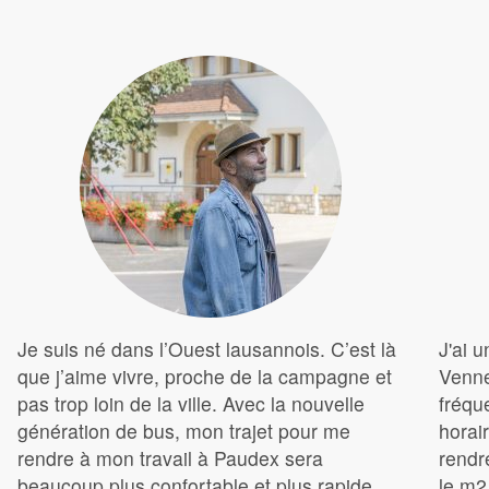
Je suis né dans l’Ouest lausannois. C’est là
J'ai u
que j’aime vivre, proche de la campagne et
Venne
pas trop loin de la ville. Avec la nouvelle
fréqu
génération de bus, mon trajet pour me
horai
rendre à mon travail à Paudex sera
rendr
beaucoup plus confortable et plus rapide,
le m2