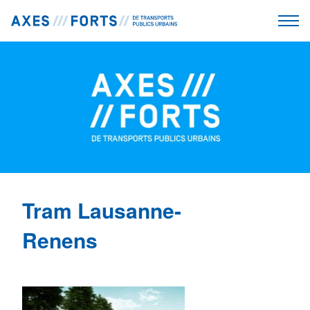
Tram Lausanne-
Renens